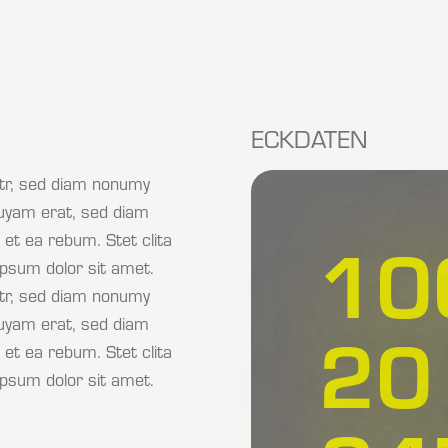
ECKDATEN
itr, sed diam nonumy
quyam erat, sed diam
10
 et ea rebum. Stet clita
psum dolor sit amet.
itr, sed diam nonumy
quyam erat, sed diam
20
 et ea rebum. Stet clita
psum dolor sit amet.