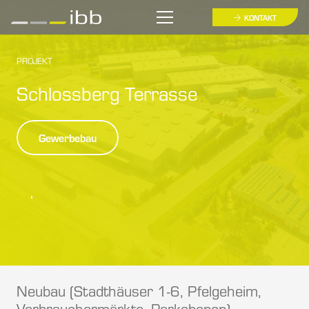
KONTAKT
PROJEKT
Schlossberg Terrasse
Gewerbebau
Neubau (Stadthäuser 1-6, Pfelgeheim,
Verbrauchermärkte, Parkebenen)